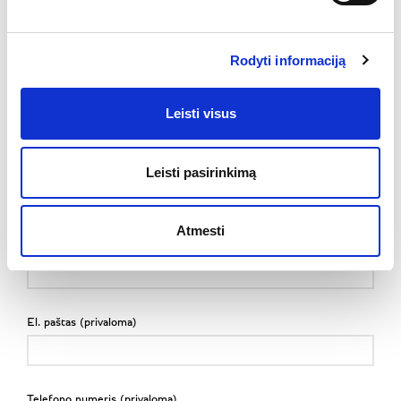
Rodyti informaciją
Leisti visus
Leisti pasirinkimą
UŽPILDYKITE FORMĄ
Atmesti
Vardas Pavardė (privaloma)
El. paštas (privaloma)
Telefono numeris (privaloma)