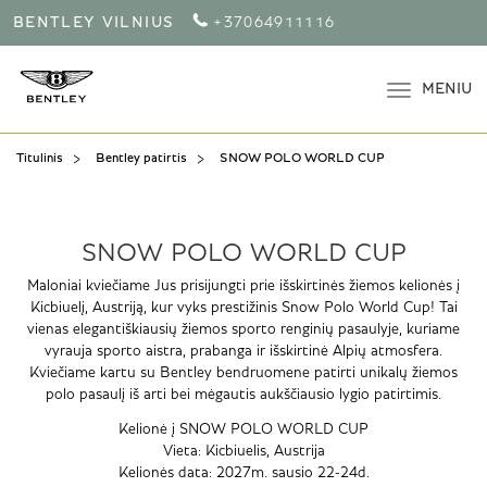
BENTLEY VILNIUS
+37064911116
MENIU
Titulinis
Bentley patirtis
SNOW POLO WORLD CUP
SNOW POLO WORLD CUP
Maloniai kviečiame Jus prisijungti prie išskirtinės žiemos kelionės į
Kicbiuelį, Austriją, kur vyks prestižinis Snow Polo World Cup! Tai
vienas elegantiškiausių žiemos sporto renginių pasaulyje, kuriame
vyrauja sporto aistra, prabanga ir išskirtinė Alpių atmosfera.
Kviečiame kartu su Bentley bendruomene patirti unikalų žiemos
polo pasaulį iš arti bei mėgautis aukščiausio lygio patirtimis.
Kelionė į SNOW POLO WORLD CUP
Vieta: Kicbiuelis, Austrija
Kelionės data: 2027m. sausio 22-24d.