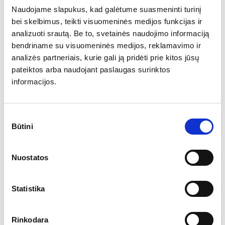
19:00 – Susitikimas viešbučio fojė
Naudojame slapukus, kad galėtume suasmeninti turinį
19:00–21:00 – Vakarienė
bei skelbimus, teikti visuomeninės medijos funkcijas ir
2 diena
analizuoti srautą. Be to, svetainės naudojimo informaciją
08:00–09:00 – Pusryčiai viešbutyje
bendriname su visuomeninės medijos, reklamavimo ir
09:00–17:00 – VIP apsilankymas Snow Polo World Cup
analizės partneriais, kurie gali ją pridėti prie kitos jūsų
turnyre. Įtraukti pietūs, pervežimas atgal į viešbutį
pateiktos arba naudojant paslaugas surinktos
3 diena
informacijos.
08:00–09:00 – Pusryčiai
09:00 Išvykimas į oro uostą
Skrydis verslo klase Miunchenas → Vilnius
Sutikimo
Būtini
pasirinkimas
* Preliminari programa. Į kainą įskaičiuotos dvi nakvynės viešbutyje (2
asm.), pusryčiai, pietūs, vakarienė, pervežimai Kicbiuelio miestelyje ir
dalyvavimas Snow Polo World Cup renginyje, pervežimas iš/į oro uostą.
Nuostatos
Statistika
Rinkodara