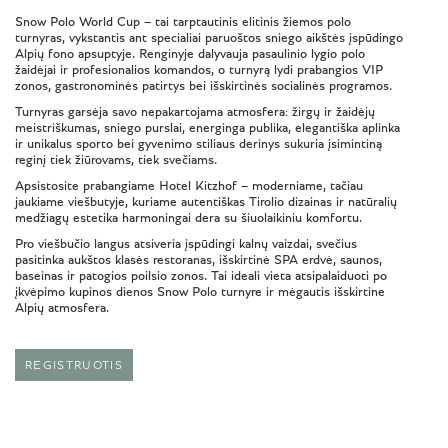
Snow Polo World Cup – tai tarptautinis elitinis žiemos polo
turnyras, vykstantis ant specialiai paruoštos sniego aikštės įspūdingo
Alpių fono apsuptyje. Renginyje dalyvauja pasaulinio lygio polo
žaidėjai ir profesionalios komandos, o turnyrą lydi prabangios VIP
zonos, gastronominės patirtys bei išskirtinės socialinės programos.
Turnyras garsėja savo nepakartojama atmosfera: žirgų ir žaidėjų
meistriškumas, sniego purslai, energinga publika, elegantiška aplinka
ir unikalus sporto bei gyvenimo stiliaus derinys sukuria įsimintiną
reginį tiek žiūrovams, tiek svečiams.
Apsistosite prabangiame Hotel Kitzhof – moderniame, tačiau
jaukiame viešbutyje, kuriame autentiškas Tirolio dizainas ir natūralių
medžiagų estetika harmoningai dera su šiuolaikiniu komfortu.
Pro viešbučio langus atsiveria įspūdingi kalnų vaizdai, svečius
pasitinka aukštos klasės restoranas, išskirtinė SPA erdvė, saunos,
baseinas ir patogios poilsio zonos. Tai ideali vieta atsipalaiduoti po
įkvėpimo kupinos dienos Snow Polo turnyre ir mėgautis išskirtine
Alpių atmosfera.
REGISTRUOTIS