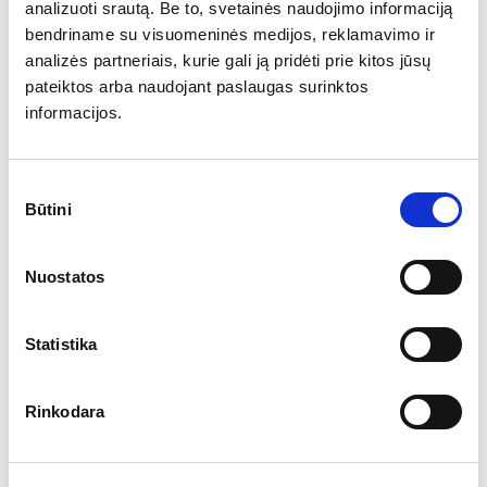
analizuoti srautą. Be to, svetainės naudojimo informaciją
bendriname su visuomeninės medijos, reklamavimo ir
analizės partneriais, kurie gali ją pridėti prie kitos jūsų
KVIEČIAME Į SNOW POLO WORLD CUP
pateiktos arba naudojant paslaugas surinktos
2026
informacijos.
Sutikimo
Būtini
pasirinkimas
Nuostatos
Statistika
KONTAKTAI
Sutarkite susitikimą Bentley namuose Vilniuje.
Rinkodara
BENTLEY VILNIUS
Konstitucijos pr. 21B
08130 Vilnius