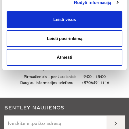
Rodyti informaciją
+37064911116
Susiekite el.paštu
Leisti visus
Kaip atvykti?
Automobilių pardavimas
Leisti pasirinkimą
Pirmadieniais - penktadieniais
9:00 - 18:00
Daugiau informacijos telefonu:
+37064911116
Atmesti
Popardaviminis aptarnavimas
Pirmadieniais - penktadieniais
9:00 - 18:00
Daugiau informacijos telefonu:
+37064911116
BENTLEY NAUJIENOS