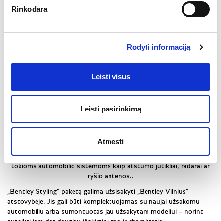
Rinkodara
Rodyti informaciją
„Styling“ paketas sukurtas taip, kad natūraliai papildytų „Flying
Leisti visus
Spur“, „Continental GT“ ir „Bentayga“ modelių aerodinamines
savybes. Pirmieji prototipiniai komponentai kuriami ir tobulinami
naudojant skysčių dinamikos (CFD) programinę įrangą – taip
Leisti pasirinkimą
užtikrinamas optimalus priekinis ir galinis prispaudimas bei
sumažinamas oro pasipriešinimas.
Simuliacijų metu taip pat įvertinamas variklio ir stabdžių aušinimas,
Atmesti
triukšmo bei vibracijos lygis. Šie bandymai leidžia iš anksto
nustatyti ir sumažinti galimą anglies pluošto detalių poveikį
tokioms automobilio sistemoms kaip atstumo jutikliai, radarai ar
ryšio antenos..
„Bentley Styling“ paketą galima užsisakyti „Bentley Vilnius“
atstovybėje. Jis gali būti komplektuojamas su naujai užsakomu
automobiliu arba sumontuotas jau užsakytam modeliui – norint