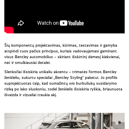
Šių komponentų projektavimas, kūrimas, testavimas ir gamyba
atspindi tuos pačius principus, kuriais vadovaujamasi gaminant
visus Bentley automobilius – skiriant išskirtinį dėmesį kiekvienai,
net ir smulkiausiai detalei.
Slenksčiai išsiskiria unikaliu akcentu – trimatės formos Bentley
ženkleliu, sukurtu specialiai „Bentley Styling“ paketui. Jo profilis
suprojektuotas taip, kad sumažintų oro burbuliukų susidarymo
riziką po lako sluoksniu, todėl ženklelis išsiskiria ryškia, briaunuota
išvaizda ir vizualiai traukia akį.