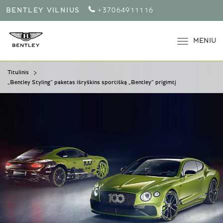
BENTLEY VILNIUS
+37064911116
MENIU
Titulinis
„Bentley Styling“ paketas išryškins sportišką „Bentley“ prigimtį