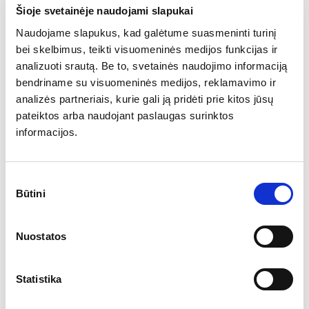
Šioje svetainėje naudojami slapukai
Naudojame slapukus, kad galėtume suasmeninti turinį
„Bentley Styling“ paketą sukūrė ta pati inžinierių komanda, kuri
bei skelbimus, teikti visuomeninės medijos funkcijas ir
atsakinga už anglies pluošto komponentų kūrimą ankstesnės
analizuoti srautą. Be to, svetainės naudojimo informaciją
kartos „Continental GT“ modeliams – įskaitant „GT3-R“,
„Supersports“, taip pat ir specialiuosius „Pikes Peak“ bei „Ice Race
bendriname su visuomeninės medijos, reklamavimo ir
Continental GT“ leidimus.
analizės partneriais, kurie gali ją pridėti prie kitos jūsų
pateiktos arba naudojant paslaugas surinktos
informacijos.
Sutikimo
Būtini
pasirinkimas
Nuostatos
Statistika