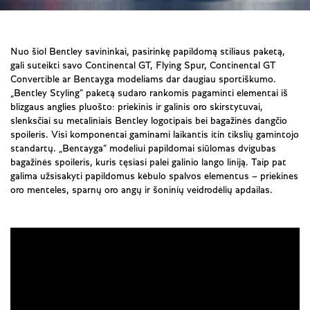
Nuo šiol Bentley savininkai, pasirinkę papildomą stiliaus paketą,
gali suteikti savo Continental GT, Flying Spur, Continental GT
Convertible ar Bentayga modeliams dar daugiau sportiškumo.
„Bentley Styling“ paketą sudaro rankomis pagaminti elementai iš
blizgaus anglies pluošto: priekinis ir galinis oro skirstytuvai,
slenksčiai su metaliniais Bentley logotipais bei bagažinės dangčio
spoileris. Visi komponentai gaminami laikantis itin tikslių gamintojo
standartų. „Bentayga“ modeliui papildomai siūlomas dvigubas
bagažinės spoileris, kuris tęsiasi palei galinio lango liniją. Taip pat
galima užsisakyti papildomus kėbulo spalvos elementus – priekines
oro menteles, sparnų oro angų ir šoninių veidrodėlių apdailas.