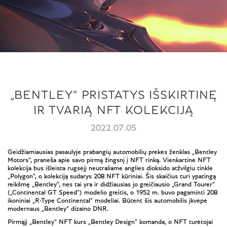
„BENTLEY“ PRISTATYS IŠSKIRTINĘ
IR TVARIĄ NFT KOLEKCIJĄ
2022.07.05
Geidžiamiausias pasaulyje prabangių automobilių prekės ženklas „Bentley
Motors“, praneša apie savo pirmą žingsnį į NFT rinką. Vienkartinė NFT
kolekcija bus išleista rugsėjį neutraliame anglies dioksido atžvilgiu tinkle
„Polygon“, o kolekciją sudarys 208 NFT kūriniai. Šis skaičius turi ypatingą
reikšmę „Bentley“, nes tai yra ir didžiausias jo greičiausio „Grand Tourer“
(„Continental GT Speed“) modelio greitis, o 1952 m. buvo pagaminti 208
ikoniniai „R-Type Continental“ modeliai. Būtent šis automobilis įkvėpė
modernaus „Bentley“ dizaino DNR.
Pirmąjį „Bentley“ NFT kurs „Bentley Design“ komanda, o NFT turėtojai